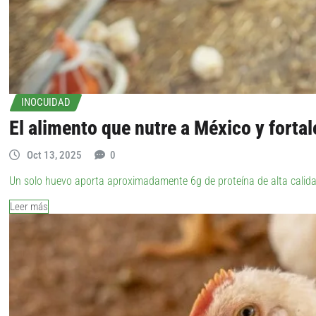
INOCUIDAD
El alimento que nutre a México y fortal
Oct 13, 2025
0
Un solo huevo aporta aproximadamente 6g de proteína de alta calid
Leer más