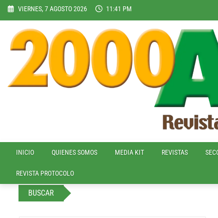
Skip
VIERNES, 7 AGOSTO 2026
11:41 PM
to
content
INICIO
QUIENES SOMOS
MEDIA KIT
REVISTAS
SEC
REVISTA PROTOCOLO
BUSCAR