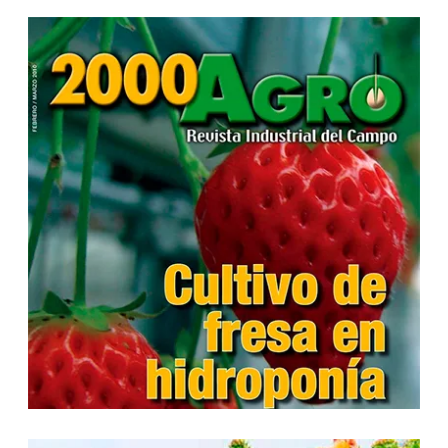
...
...