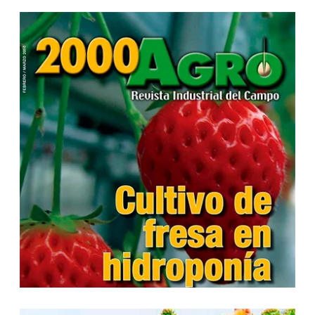
...
...