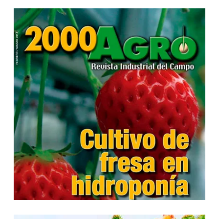
...
...