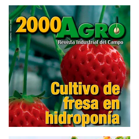
...
...