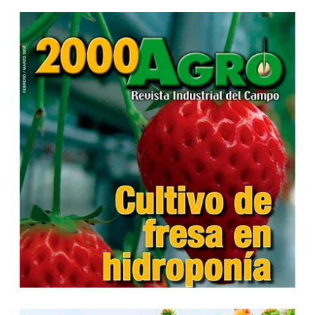
...
...