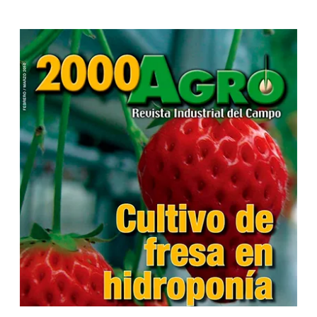
...
...