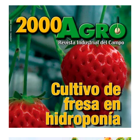
...
...