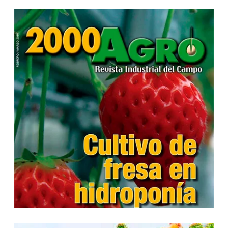
...
...