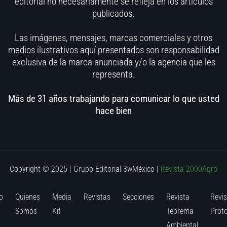
editorial no necesariamente se refleja en los artículos
publicados.
Las imágenes, mensajes, marcas comerciales y otros
medios ilustrativos aquí presentados son responsabilidad
exclusiva de la marca anunciada y/o la agencia que les
representa.
Más de 31 años trabajando para comunicar lo que usted
hace bien
Copyright © 2025 | Grupo Editorial 3wMéxico
|
Revista 2000Agro
o
Quienes
Media
Revistas
Secciones
Revista
Revis
Somos
Kit
Teorema
Prot
Ambiental