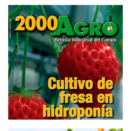
...
...