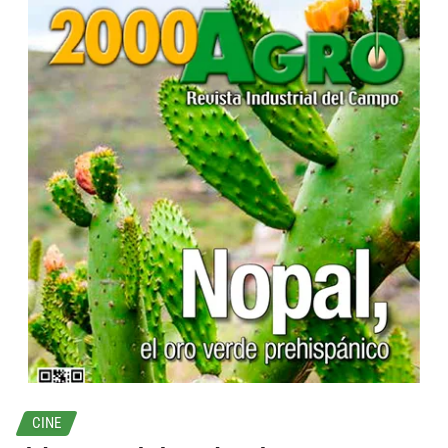
...
CINE