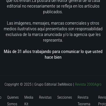
que los envían.La postura del editor general de la casa
editorial no necesariamente se refleja en los artículos
publicados.
Las imágenes, mensajes, marcas comerciales y otros
medios ilustrativos aquí presentados son responsabilidad
exclusiva de la marca anunciada y/o la agencia que les
representa.
Más de 31 años trabajando para comunicar lo que usted
hace bien
Copyright © 2025 | Grupo Editorial 3wMéxico
|
Revista 2000Agro
o
Quienes
Media
Revistas
Secciones
Revista
Revis
Somos
Kit
Teorema
Prot