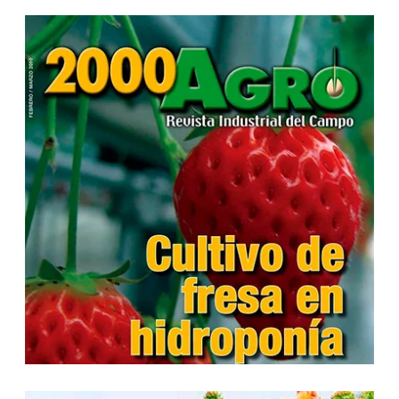
...
...