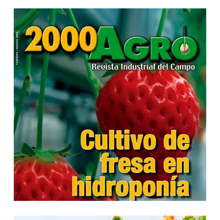
...
...