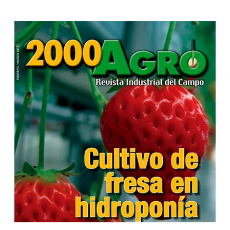
...
...