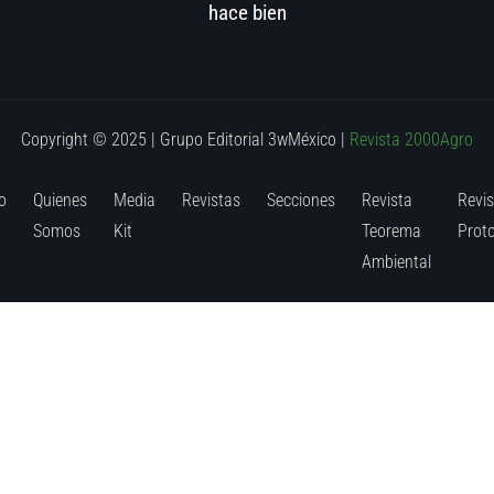
hace bien
Copyright © 2025 | Grupo Editorial 3wMéxico
|
Revista 2000Agro
o
Quienes
Media
Revistas
Secciones
Revista
Revis
Somos
Kit
Teorema
Prot
Ambiental