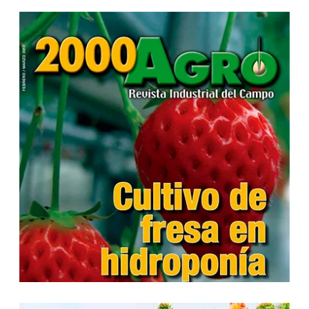
...
...