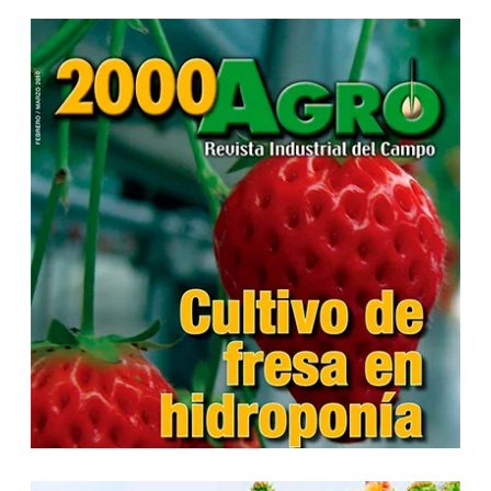
...
...