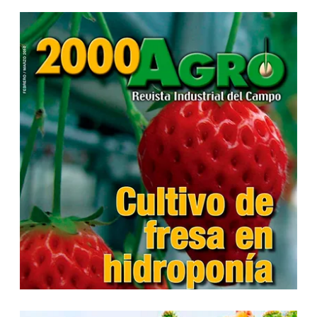
...
...