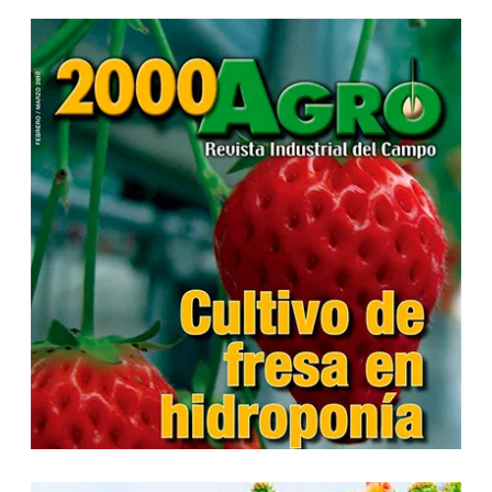
...
...