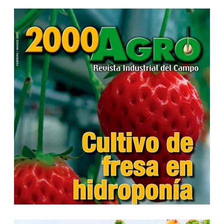
...
...