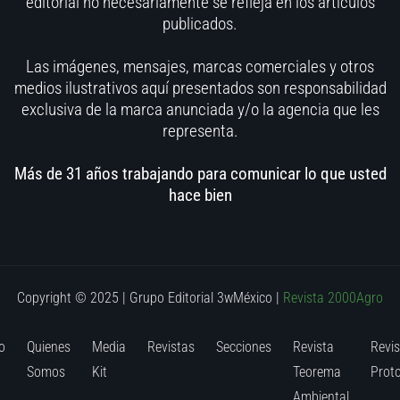
editorial no necesariamente se refleja en los artículos
publicados.
Las imágenes, mensajes, marcas comerciales y otros
medios ilustrativos aquí presentados son responsabilidad
exclusiva de la marca anunciada y/o la agencia que les
representa.
Más de 31 años trabajando para comunicar lo que usted
hace bien
Copyright © 2025 | Grupo Editorial 3wMéxico
|
Revista 2000Agro
o
Quienes
Media
Revistas
Secciones
Revista
Revis
Somos
Kit
Teorema
Prot
Ambiental