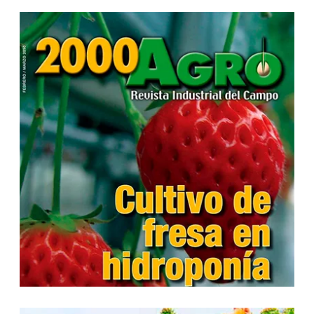
...
...