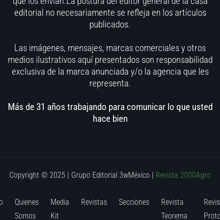
que los envían.La postura del editor general de la casa
editorial no necesariamente se refleja en los artículos
publicados.
Las imágenes, mensajes, marcas comerciales y otros
medios ilustrativos aquí presentados son responsabilidad
exclusiva de la marca anunciada y/o la agencia que les
representa.
Más de 31 años trabajando para comunicar lo que usted
hace bien
Copyright © 2025 | Grupo Editorial 3wMéxico
|
Revista 2000Agro
o
Quienes
Media
Revistas
Secciones
Revista
Revis
Somos
Kit
Teorema
Prot