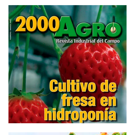
...
...