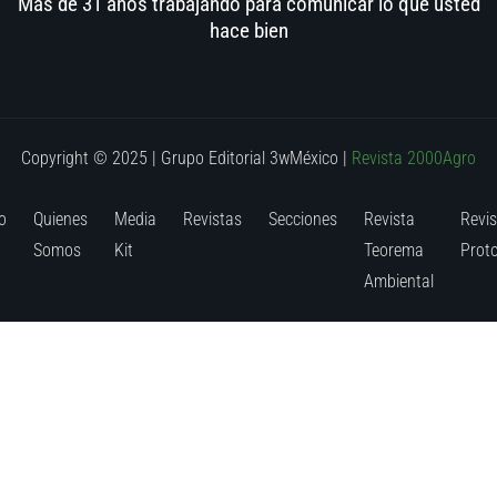
Más de 31 años trabajando para comunicar lo que usted
hace bien
Copyright © 2025 | Grupo Editorial 3wMéxico
|
Revista 2000Agro
o
Quienes
Media
Revistas
Secciones
Revista
Revis
Somos
Kit
Teorema
Prot
Ambiental