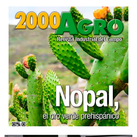
...
...