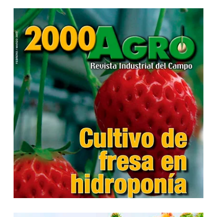
...
...