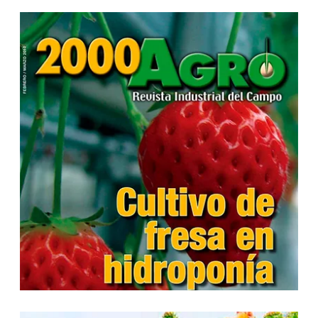
...
...