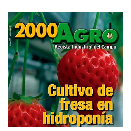
...
...