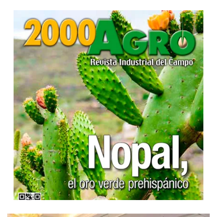
...
...