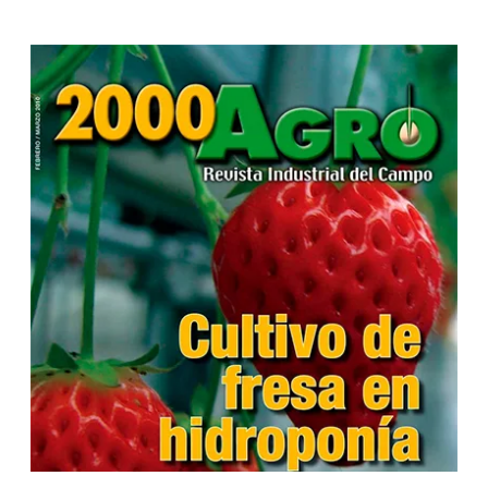
...
...