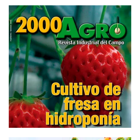
...
...