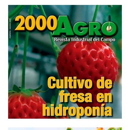
...
...