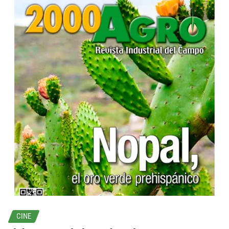
...
CINE