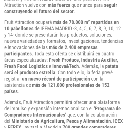
Attraction vuelve con
más fuerza
que nunca para
seguir
construyendo el futuro del sector
.
2
Fruit Attraction ocupará
más de 78.000 m
repartidos en
10 pabellones
de IFEMA MADRID -3, 4, 5, 6, 7, 8, 9, 10, 12
y 14- donde se presentarán los productos, soluciones,
nuevas variedades y formatos, investigaciones, tendencias
e innovaciones de las
más de 2.400 empresas
participantes
. Toda esta oferta se distribuirá en cuatro
áreas especializadas:
Fresh Produce, Industria Auxiliar,
Fresh Food Logistics
e
Innova&Tech
. Además, la
patata
será el producto estrella
. Con todo ello, la feria prevé
registrar
un nuevo récord de participación
con la
asistencia de
más de 121.000 profesionales de 152
países
.
Además, Fruit Attraction permitirá ofrecer una plataforma
de impulso y expansión internacional con el
‘Programa de
Compradores Internacionales’
que, con la colaboración
del
Ministerio de Agricultura, Pesca y Alimentación
,
ICEX
y
FEPEX
,
invitará a Madrid a
700 grandes compradores,