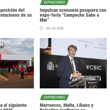
EXPOSICIONES
posición del
Impulsan economía pesquera con
entaciones de su
expo-feria “Campeche Sabe a
Mar”
JUL 24, 2026
EXPOSICIONES
a al siguiente
Marruecos, Malta, Líbano y
ow 2026
Palestina confirman su