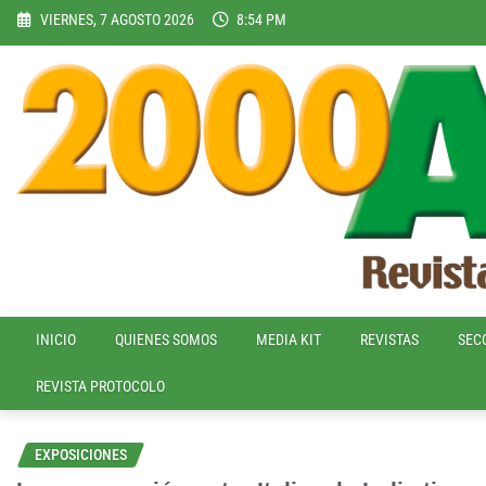
Skip
VIERNES, 7 AGOSTO 2026
8:54 PM
to
content
INICIO
QUIENES SOMOS
MEDIA KIT
REVISTAS
SEC
REVISTA PROTOCOLO
EXPOSICIONES