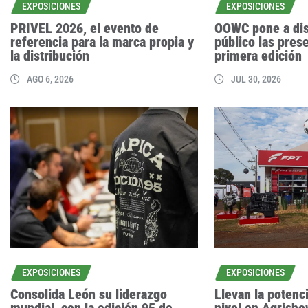
EXPOSICIONES
EXPOSICIONES
PRIVEL 2026, el evento de
OOWC pone a dis
referencia para la marca propia y
público las pres
la distribución
primera edición
AGO 6, 2026
JUL 30, 2026
EXPOSICIONES
EXPOSICIONES
Consolida León su liderazgo
Llevan la potenci
mundial, con la edición 95 de
nivel en Agrish