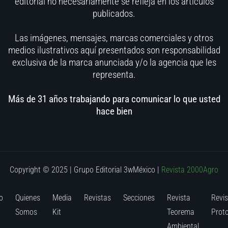
editorial no necesariamente se refleja en los artículos
publicados.
Las imágenes, mensajes, marcas comerciales y otros
medios ilustrativos aquí presentados son responsabilidad
exclusiva de la marca anunciada y/o la agencia que les
representa.
Más de 31 años trabajando para comunicar lo que usted
hace bien
Copyright © 2025 | Grupo Editorial 3wMéxico
|
Revista 2000Agro
o
Quienes
Media
Revistas
Secciones
Revista
Revis
Somos
Kit
Teorema
Prot
Ambiental