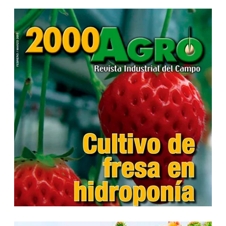
...
...