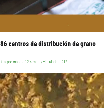
86 centros de distribución de grano
éditos por más de 12.4 mdp y vinculado a 212…