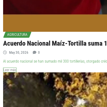
AGRICULTURA
Acuerdo Nacional Maíz-Tortilla suma 1
May 30, 2026
0
Al acuerdo nacional se han sumado mil 300 tortillerías, otorgado cr
Leer más