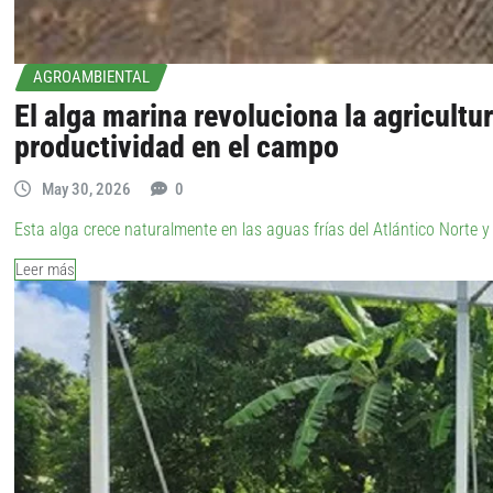
AGROAMBIENTAL
El alga marina revoluciona la agricultu
productividad en el campo
May 30, 2026
0
Esta alga crece naturalmente en las aguas frías del Atlántico Norte
Leer más