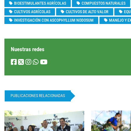
BIOESTIMULANTES AGRÍCOLAS
COMPUESTOS NATURALES
CULTIVOS AGRÍCOLAS
CULTIVOS DE ALTO VALOR
EQU
INVESTIGACIÓN CON ASCOPHYLLUM NODOSUM
MANEJO Y E
Nuestras redes
PUBLICACIONES RELACIONADAS