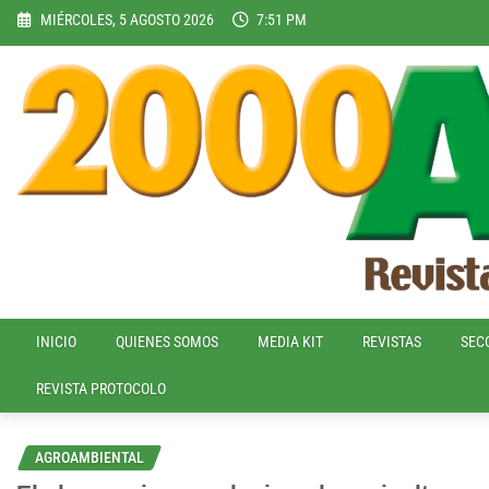
Skip
MIÉRCOLES, 5 AGOSTO 2026
7:51 PM
to
content
INICIO
QUIENES SOMOS
MEDIA KIT
REVISTAS
SEC
REVISTA PROTOCOLO
AGROAMBIENTAL