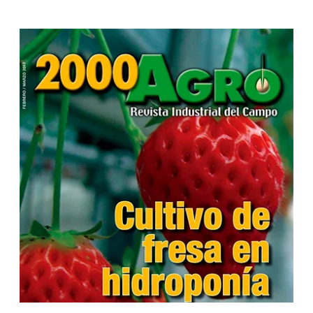
...
...