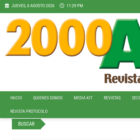
Skip
JUEVES, 6 AGOSTO 2026
11:29 PM
to
content
INICIO
QUIENES SOMOS
MEDIA KIT
REVISTAS
SEC
REVISTA PROTOCOLO
BUSCAR