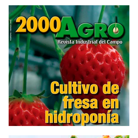
...
...