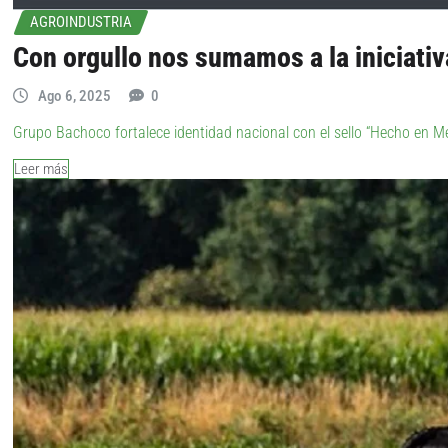
AGROINDUSTRIA
Con orgullo nos sumamos a la iniciati
Ago 6, 2025
0
Grupo Bachoco fortalece identidad nacional con el sello “Hecho en M
Leer más