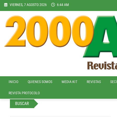
Skip
VIERNES, 7 AGOSTO 2026
6:44 AM
to
content
INICIO
QUIENES SOMOS
MEDIA KIT
REVISTAS
SEC
REVISTA PROTOCOLO
BUSCAR