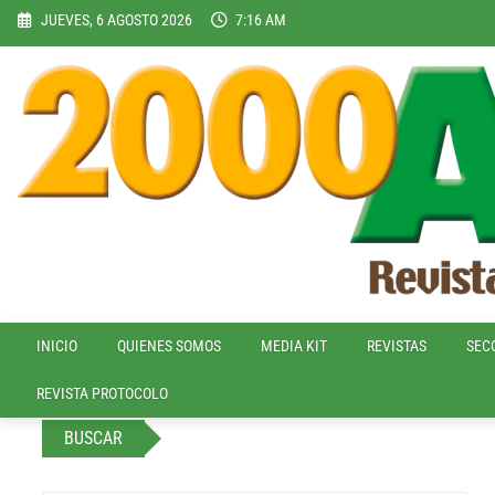
Skip
JUEVES, 6 AGOSTO 2026
7:16 AM
to
content
INICIO
QUIENES SOMOS
MEDIA KIT
REVISTAS
SEC
REVISTA PROTOCOLO
BUSCAR