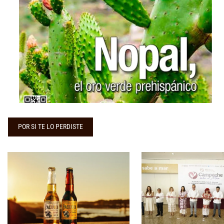
...
POR SI TE LO PERDISTE