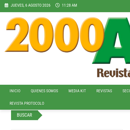
Skip
JUEVES, 6 AGOSTO 2026
11:28 AM
to
content
INICIO
QUIENES SOMOS
MEDIA KIT
REVISTAS
SEC
REVISTA PROTOCOLO
BUSCAR