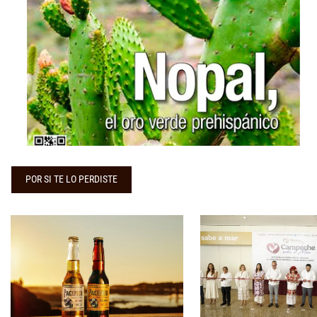
...
POR SI TE LO PERDISTE