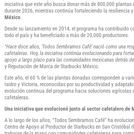
iniciativa que este año busca donar más de 800,000 plantas d
durante 2026, mientras continúa fortaleciendo la resiliencia y
México
.
Desde su lanzamiento en 2014, el programa ha contribuido co
todo el país y ha beneficiado a más de 20,000 productores.
“Hace doce años, ‘Todos Sembramos Café’ nació como una resp
cafetaleras. Hoy, la iniciativa continúa evolucionando para forta
apoyo a largo plazo para las comunidades mexicanas detrás de
y Reputación de Marca de Starbucks México.
Este año, el 60 % de las plantas donadas corresponden a var
Isidro y Victoria, reconocidas por su productividad y adaptabi
evolución continua del programa hacia soluciones agrícolas 
cafetaleras.
Una iniciativa que evolucionó junto al sector cafetalero de
A lo largo de los años, “Todos Sembramos Café” ha evolucion
Centro de Apoyo al Productor de Starbucks en San Cristóbal 
trabajan de la mano con comunidades cafetaleras para compar