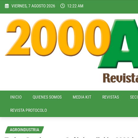
Skip
VIERNES, 7 AGOSTO 2026
12:22 AM
to
content
INICIO
QUIENES SOMOS
MEDIA KIT
REVISTAS
SEC
REVISTA PROTOCOLO
AGROINDUSTRIA