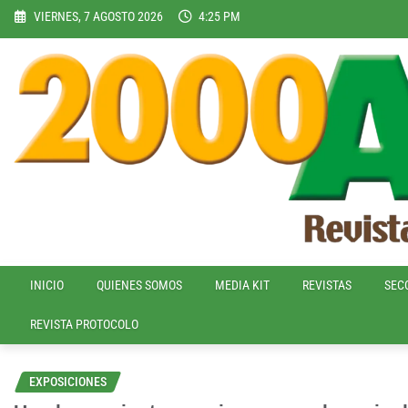
Skip
VIERNES, 7 AGOSTO 2026
4:25 PM
to
content
INICIO
QUIENES SOMOS
MEDIA KIT
REVISTAS
SEC
REVISTA PROTOCOLO
EXPOSICIONES