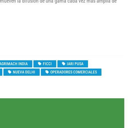
promueven la difusión de una gama cada vez más amplia de
AGRIMACH INDIA
FICCI
IARI PUSA
NUEVA DELHI
OPERADORES COMERCIALES