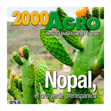
...
...