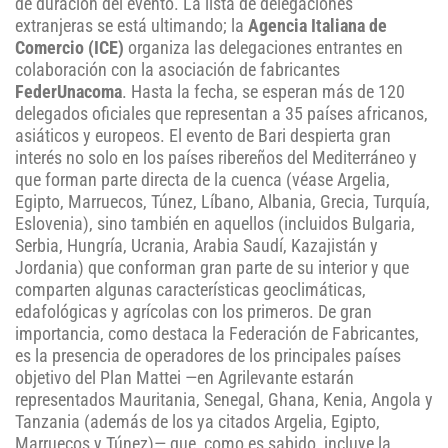
de duración del evento. La lista de delegaciones
extranjeras se está ultimando; la
Agencia Italiana de
Comercio (ICE)
organiza las delegaciones entrantes en
colaboración con la asociación de fabricantes
FederUnacoma
. Hasta la fecha, se esperan más de 120
delegados oficiales que representan a 35 países africanos,
asiáticos y europeos. El evento de Bari despierta gran
interés no solo en los países ribereños del Mediterráneo y
que forman parte directa de la cuenca (véase Argelia,
Egipto, Marruecos, Túnez, Líbano, Albania, Grecia, Turquía,
Eslovenia), sino también en aquellos (incluidos Bulgaria,
Serbia, Hungría, Ucrania, Arabia Saudí, Kazajistán y
Jordania) que conforman gran parte de su interior y que
comparten algunas características geoclimáticas,
edafológicas y agrícolas con los primeros. De gran
importancia, como destaca la Federación de Fabricantes,
es la presencia de operadores de los principales países
objetivo del Plan Mattei —en Agrilevante estarán
representados Mauritania, Senegal, Ghana, Kenia, Angola y
Tanzania (además de los ya citados Argelia, Egipto,
Marruecos y Túnez)— que, como es sabido, incluye la