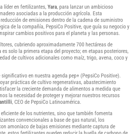
líder en fertilizantes,
Yara
, para lanzar un ambicioso
nadero asociadas a la producción agrícola. Esta
a reducción de emisiones dentro de la cadena de suministro
égica de la compañía, PepsiCo Positive, que guía su negocio y
inspirar cambios positivos para el planeta y las personas.
icultores, cubriendo aproximadamente 700 hectáreas de
es solo la primera etapa del proyecto; en etapas posteriores,
edad de cultivos adicionales como maíz, trigo, avena, coco y
significativo en nuestra agenda pep+ (PepsiCo Positive).
yar prácticas de cultivo regenerativas, abastecimiento
atisfacer la creciente demanda de alimentos a medida que
s la necesidad de proteger y mejorar nuestros recursos
ntilli
, CEO de PepsiCo Latinoamérica.
 eficiente de los nutrientes, sino que también fomenta
ilizantes convencionales a base de gas natural, los
n con amoníaco de bajas emisiones mediante captura de
e, estos fertilizantes pueden reducir la huella de carbono de