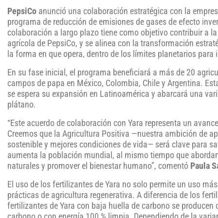
PepsiCo
anunció una colaboración estratégica con la empresa 
programa de reducción de emisiones de gases de efecto inver
colaboración a largo plazo tiene como objetivo contribuir a l
agrícola de PepsiCo, y se alinea con la transformación estrat
la forma en que opera, dentro de los límites planetarios para 
En su fase inicial, el programa beneficiará a más de 20 agr
campos de papa en México, Colombia, Chile y Argentina. Esta 
se espera su expansión en Latinoamérica y abarcará una vari
plátano.
“Este acuerdo de colaboración con Yara representa un avance 
Creemos que la Agricultura Positiva —nuestra ambición de apo
sostenible y mejores condiciones de vida— será clave para s
aumenta la población mundial, al mismo tiempo que abordamo
naturales y promover el bienestar humano”, comentó
Paula Sa
El uso de los fertilizantes de Yara no solo permite un uso más
prácticas de agricultura regenerativa. A diferencia de los fert
fertilizantes de Yara con baja huella de carbono se produce
carbono o con energía 100 % limpia. Dependiendo de la variant