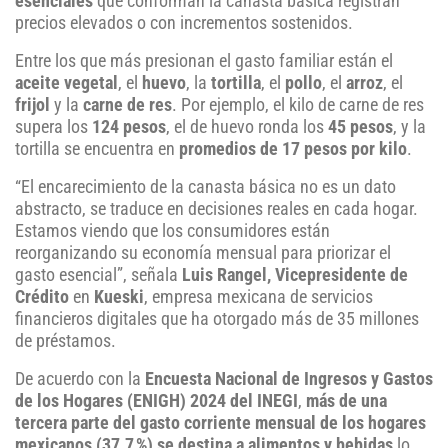
esenciales
que conforman la canasta básica registran
precios elevados o con incrementos sostenidos.
Entre los que más presionan el gasto familiar están el
aceite vegetal
, el
huevo
, la
tortilla
, el
pollo
, el
arroz
, el
frijol
y la
carne de res
. Por ejemplo, el kilo de carne de res
supera los
124 pesos
, el de huevo ronda los
45 pesos
, y la
tortilla se encuentra en
promedios de 17 pesos por kilo
.
“El encarecimiento de la canasta básica no es un dato
abstracto, se traduce en decisiones reales en cada hogar.
Estamos viendo que los consumidores están
reorganizando su economía mensual para priorizar el
gasto esencial”, señala
Luis Rangel, Vicepresidente de
Crédito
en
Kueski
, empresa mexicana de servicios
financieros digitales que ha otorgado más de 35 millones
de préstamos.
De acuerdo con la
Encuesta Nacional de Ingresos y Gastos
de los Hogares (ENIGH) 2024 del INEGI
,
más de una
tercera parte del gasto corriente mensual de los hogares
mexicanos (37.7 %) se destina a alimentos y bebidas
lo