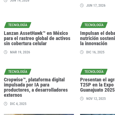
JUN 19, 2026
JUN 17, 2026
TECNOLOGÍA
TECNOLOGÍA
Lanzan AssetHawk™ en México
Impulsan el deb
para el rastreo global de activos
nutrición sosten
sin cobertura celular
la innovación
MAR 19, 2026
DIC 16, 2025
TECNOLOGÍA
TECNOLOGÍA
Cropwise™, plataforma digital
Presentan el ag
impulsada por IA para
T25P en la Expo
productores, a desarrolladores
Guanajuato 2025
externos
NOV 12, 2025
DIC 4, 2025