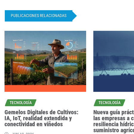
PUBLICACIONES RELACIONADAS
TECNOLOGÍA
TECNOLOGÍA
Gemelos Digitales de Cultivos:
Nueva guía práct
IA, IoT, realidad extendida y
las empresas a c
conectividad en viñedos
resiliencia hídr
suministro agríc