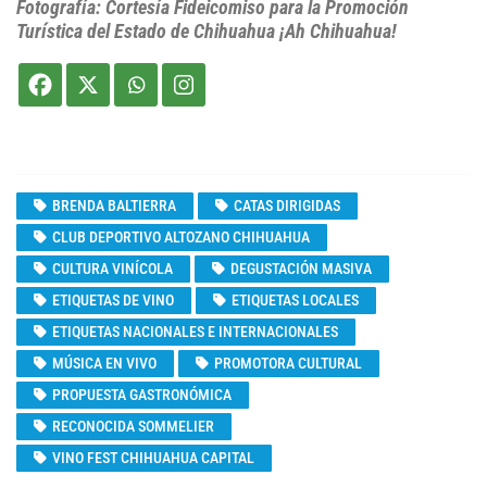
Fotografía: Cortesía Fideicomiso para la Promoción
Turística del Estado de Chihuahua ¡Ah Chihuahua!
BRENDA BALTIERRA
CATAS DIRIGIDAS
CLUB DEPORTIVO ALTOZANO CHIHUAHUA
CULTURA VINÍCOLA
DEGUSTACIÓN MASIVA
ETIQUETAS DE VINO
ETIQUETAS LOCALES
ETIQUETAS NACIONALES E INTERNACIONALES
MÚSICA EN VIVO
PROMOTORA CULTURAL
PROPUESTA GASTRONÓMICA
RECONOCIDA SOMMELIER
VINO FEST CHIHUAHUA CAPITAL