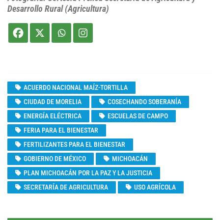
Desarrollo Rural (Agricultura)
ACUERDO NACIONAL MAÍZ-TORTILLA
CIUDAD DE MORELIA
COSECHANDO SOBERANÍA
ENERGÍA ELÉCTRICA
ESCUELAS DE CAMPO
FERIA PARA EL BIENESTAR
FERTILIZANTES PARA EL BIENESTAR
GOBIERNO DE MÉXICO
MICHOACÁN
PLAN MICHOACÁN POR LA PAZ Y LA JUSTICIA
SECRETARÍA DE AGRICULTURA
USO AGRÍCOLA